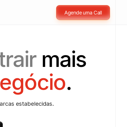
Agende uma Call
trair
 mais 
negócio
.
rcas estabelecidas.