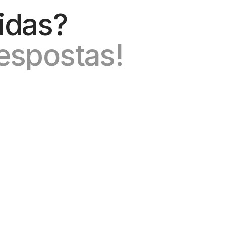
idas?
espostas!
çado. 