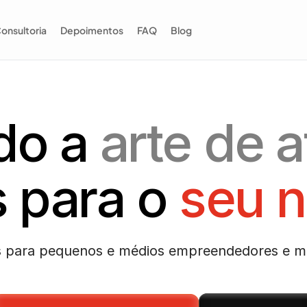
onsultoria
Depoimentos
FAQ
Blog
o a 
arte de a
s para o 
seu 
 para pequenos e médios empreendedores e ma