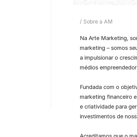
/ Sobre a AM
Na Arte Marketing, so
marketing – somos seu
ativas e 
os
a impulsionar o cresc
médios empreendedore
o crescimento do 
, médio e grande  
Fundada com o objetiv
marketing financeiro 
e criatividade para ger
investimentos de nosso
Acreditamos que o ma