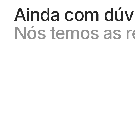
Ainda com dúv
Nós temos as r
Existe multa de cancelamento no contrato?
 Não. A Arte Marketing não é uma agência que busca lucrar por meio de multas contratuais. Nosso foco está em gerar valor e resultados para os nossos 
clientes, sendo remunerados pelo sucesso alcan