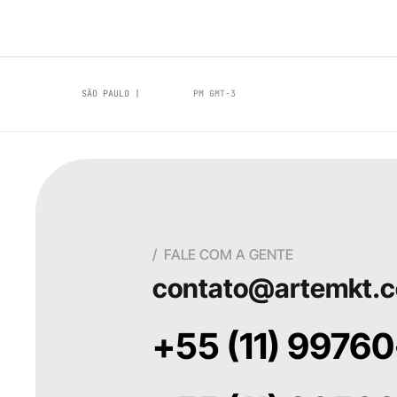
SÃO PAULO |
PM GMT-3
/  FALE COM A GENTE
contato@artemkt.c
+55 (11) 9976