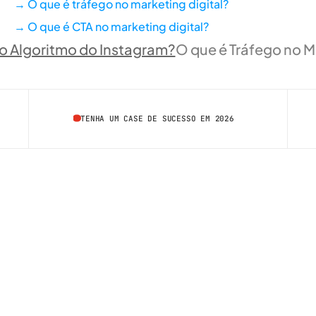
→ O que é tráfego no marketing digital?
→ O que é CTA no marketing digital?
o Algoritmo do Instagram?
O que é Tráfego no Ma
TENHA UM CASE DE SUCESSO EM 2026
/  FALE COM A GENTE
contato@artemkt.com.br
+55 (11) 99760-7090
+55 (11) 98533-7774
/  NOSSAS REDES
INSTAGRAM
LINKEDIN