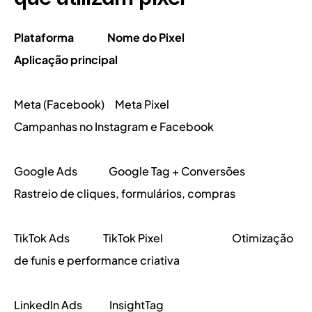
Plataforma                Nome do Pixel                             
Aplicação principal
Meta (Facebook)     Meta Pixel                                    
Campanhas no Instagram e Facebook   
Google Ads               Google Tag + Conversões        
Rastreio de cliques, formulários, compras
TikTok Ads                TikTok Pixel                                 Otimização 
de funis e performance criativa
LinkedIn Ads             InsightTag                                   