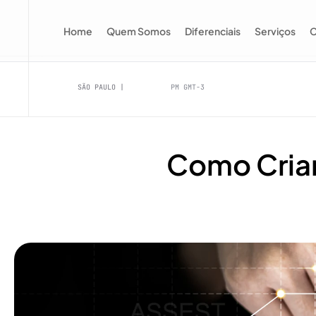
Home
Quem Somos
Diferenciais
Serviços
C
SÃO PAULO |
PM GMT-3
Como Cria