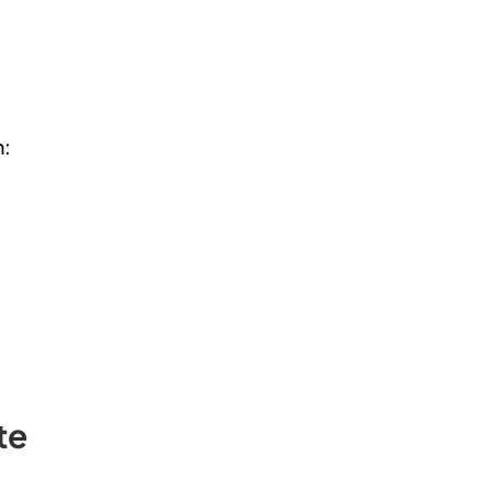
m:
te