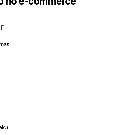
ão no e-commerce
r
emas.
lor.