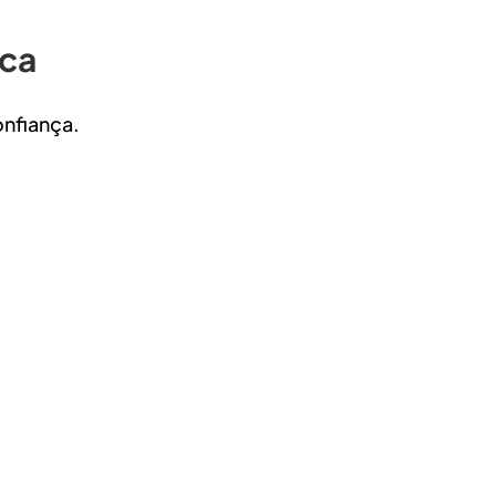
rca
nfiança.