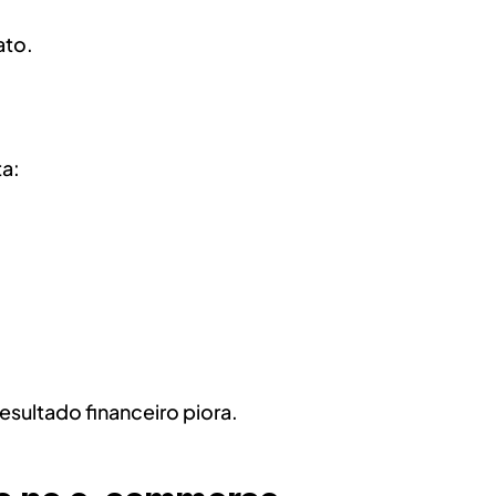
ato.
ta:
sultado financeiro piora.