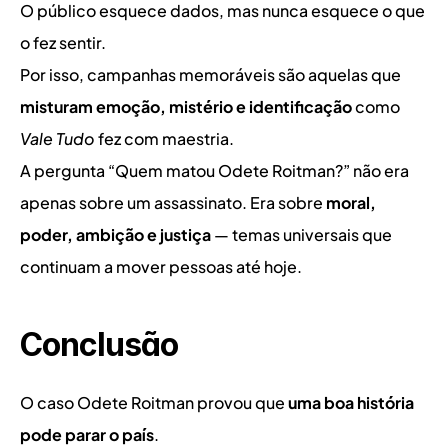
O público esquece dados, mas nunca esquece o que 
o fez sentir.
Por isso, campanhas memoráveis são aquelas que 
misturam emoção, mistério e identificação
 como 
Vale Tudo
 fez com maestria.
A pergunta “Quem matou Odete Roitman?” não era 
apenas sobre um assassinato. Era sobre 
moral, 
poder, ambição e justiça
 — temas universais que 
continuam a mover pessoas até hoje.
Conclusão
O caso Odete Roitman provou que 
uma boa história 
pode parar o país
.