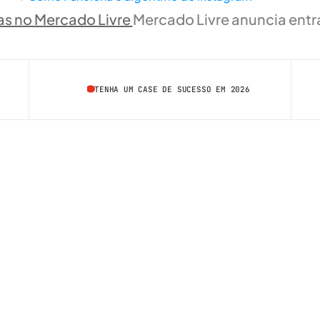
as no Mercado Livre 
Mercado Livre anuncia entra
TENHA UM CASE DE SUCESSO EM 2026
/  FALE COM A GENTE
contato@artemkt.com.br
+55 (11) 99760-7090
+55 (11) 98533-7774
/  NOSSAS REDES
INSTAGRAM
LINKEDIN
© 2026 Arte MKT. Todos os direitos reservados.
Voltar ao topo