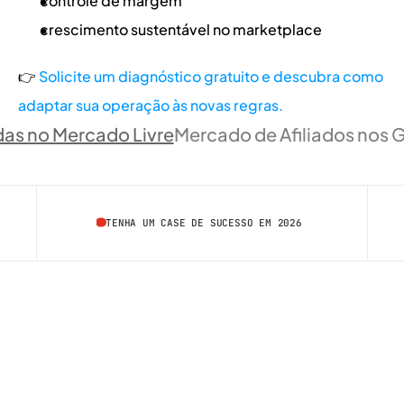
controle de margem
crescimento sustentável no marketplace
👉 
Solicite um diagnóstico gratuito e descubra como 
adaptar sua operação às novas regras.
das no Mercado Livre
Mercado de Afiliados nos
TENHA UM CASE DE SUCESSO EM 2026
/  FALE COM A GENTE
contato@artemkt.com.br
+55 (11) 99760-7090
+55 (11) 98533-7774
/  NOSSAS REDES
INSTAGRAM