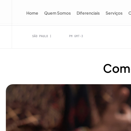
Home
Quem Somos
Diferenciais
Serviços
C
SÃO PAULO |
PM GMT-3
Como