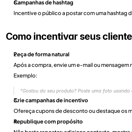
Campanhas de hashtag
Incentive o público a postar com uma hasht
Como incentivar seus client
Peça de forma natural
Após a compra, envie um e-mail ou mensagem n
Exemplo:
“Gostou do seu produto? Poste uma foto usando
Crie campanhas de incentivo
Ofereça cupons de desconto ou destaque os me
Republique com propósito
Não basta repostar: adicione contexto, mostre o 