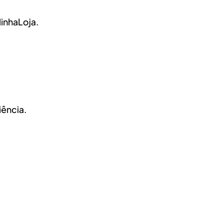
inhaLoja.
iência.