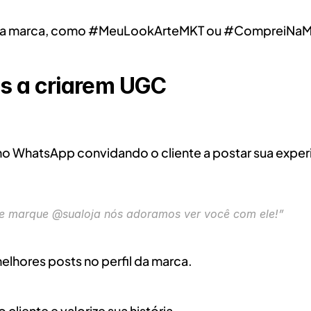
ag da marca, como #MeuLookArteMKT ou #CompreiNaM
es a criarem UGC
o WhatsApp convidando o cliente a postar sua exper
 e marque @sualoja nós adoramos ver você com ele!”
lhores posts no perfil da marca.
cliente e valorize sua história.