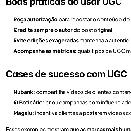
Boas práticas ao usar UGC
Peça autorização
 para repostar o conteúdo do 
Credite sempre o autor
 do post original.
Evite edições exageradas
 mantenha a autentic
Acompanhe as métricas
: quais tipos de UGC 
Cases de sucesso com UGC
Nubank:
 compartilha vídeos de clientes conta
O Boticário:
 criou campanhas com influenciad
Magalu:
 incentiva clientes a postarem vídeos c
Esses exemplos mostram que 
as marcas mais hum