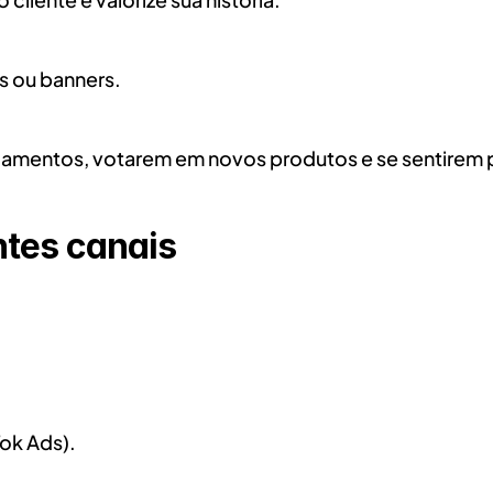
s ou banners.
nçamentos, votarem em novos produtos e se sentirem 
ntes canais
ok Ads).