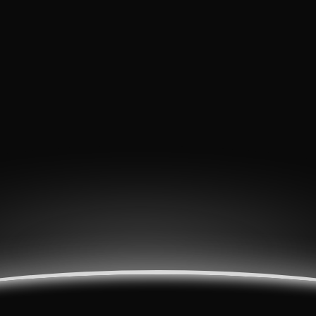
Estamos
fazendo
últimos
ajustes…
os
Aguenta
aí!
O
novo
site
da
agência
Arte
MKT
tá
quase
pronta
pra
você!
✨