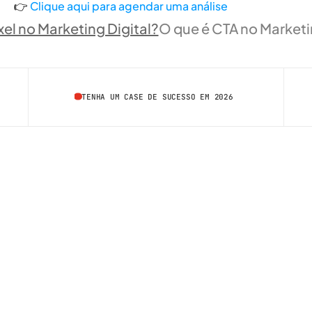
👉 
Clique aqui para agendar uma análise
ixel no Marketing Digital?
O que é CTA no Marketin
TENHA UM CASE DE SUCESSO EM 2026
/  FALE COM A GENTE
contato@artemkt.com.br
+55 (11) 99760-7090
+55 (11) 98533-7774
/  NOSSAS REDES
INSTAGRAM
LINKEDIN
© 2026 Arte MKT. Todos os direitos reservados.
Voltar ao topo